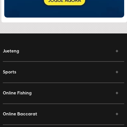
Jueteng
Sports
Online Fishing
Online Baccarat