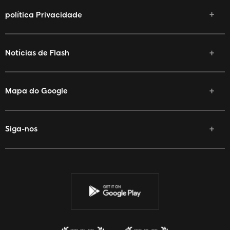
política Privacidade
Notícias de Flash
Mapa do Google
Siga-nos
Facebook
Twitter
YouTube
Instagram
Discord
Twitch