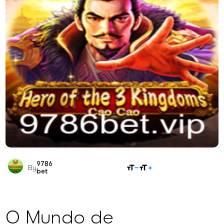
9786
COMPARTILHAR
By
bet
O Mundo de