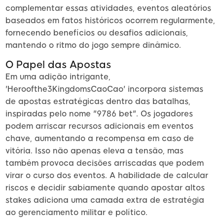
complementar essas atividades, eventos aleatórios
baseados em fatos históricos ocorrem regularmente,
fornecendo benefícios ou desafios adicionais,
mantendo o ritmo do jogo sempre dinâmico.
O Papel das Apostas
Em uma adição intrigante,
'Heroofthe3KingdomsCaoCao' incorpora sistemas
de apostas estratégicas dentro das batalhas,
inspiradas pelo nome "9786 bet". Os jogadores
podem arriscar recursos adicionais em eventos
chave, aumentando a recompensa em caso de
vitória. Isso não apenas eleva a tensão, mas
também provoca decisões arriscadas que podem
virar o curso dos eventos. A habilidade de calcular
riscos e decidir sabiamente quando apostar altos
stakes adiciona uma camada extra de estratégia
ao gerenciamento militar e político.