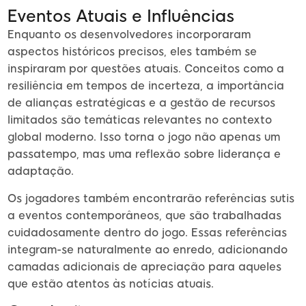
Eventos Atuais e Influências
Enquanto os desenvolvedores incorporaram
aspectos históricos precisos, eles também se
inspiraram por questões atuais. Conceitos como a
resiliência em tempos de incerteza, a importância
de alianças estratégicas e a gestão de recursos
limitados são temáticas relevantes no contexto
global moderno. Isso torna o jogo não apenas um
passatempo, mas uma reflexão sobre liderança e
adaptação.
Os jogadores também encontrarão referências sutis
a eventos contemporâneos, que são trabalhadas
cuidadosamente dentro do jogo. Essas referências
integram-se naturalmente ao enredo, adicionando
camadas adicionais de apreciação para aqueles
que estão atentos às notícias atuais.