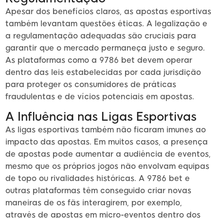
Apesar dos benefícios claros, as apostas esportivas
também levantam questões éticas. A legalização e
a regulamentação adequadas são cruciais para
garantir que o mercado permaneça justo e seguro.
As plataformas como a 9786 bet devem operar
dentro das leis estabelecidas por cada jurisdição
para proteger os consumidores de práticas
fraudulentas e de vícios potenciais em apostas.
A Influência nas Ligas Esportivas
As ligas esportivas também não ficaram imunes ao
impacto das apostas. Em muitos casos, a presença
de apostas pode aumentar a audiência de eventos,
mesmo que os próprios jogos não envolvam equipas
de topo ou rivalidades históricas. A 9786 bet e
outras plataformas têm conseguido criar novas
maneiras de os fãs interagirem, por exemplo,
através de apostas em micro-eventos dentro dos