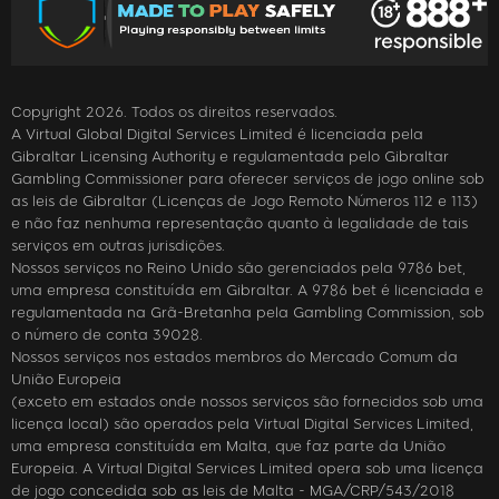
Copyright 2026. Todos os direitos reservados.
A Virtual Global Digital Services Limited é licenciada pela
Gibraltar Licensing Authority e regulamentada pelo Gibraltar
Gambling Commissioner para oferecer serviços de jogo online sob
as leis de Gibraltar (Licenças de Jogo Remoto Números 112 e 113)
e não faz nenhuma representação quanto à legalidade de tais
serviços em outras jurisdições.
Nossos serviços no Reino Unido são gerenciados pela 9786 bet,
uma empresa constituída em Gibraltar. A 9786 bet é licenciada e
regulamentada na Grã-Bretanha pela Gambling Commission, sob
o número de conta 39028.
Nossos serviços nos estados membros do Mercado Comum da
União Europeia
(exceto em estados onde nossos serviços são fornecidos sob uma
licença local) são operados pela Virtual Digital Services Limited,
uma empresa constituída em Malta, que faz parte da União
Europeia. A Virtual Digital Services Limited opera sob uma licença
de jogo concedida sob as leis de Malta - MGA/CRP/543/2018