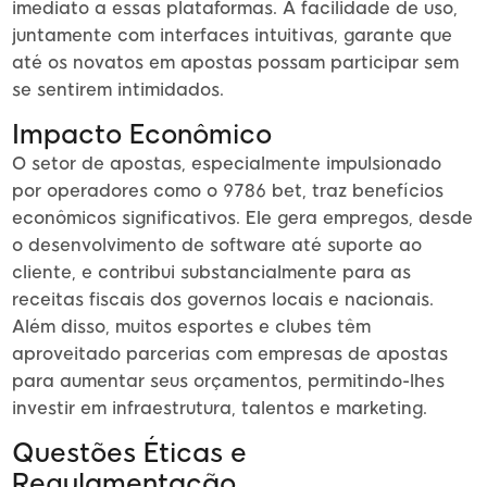
imediato a essas plataformas. A facilidade de uso,
juntamente com interfaces intuitivas, garante que
até os novatos em apostas possam participar sem
se sentirem intimidados.
Impacto Econômico
O setor de apostas, especialmente impulsionado
por operadores como o 9786 bet, traz benefícios
econômicos significativos. Ele gera empregos, desde
o desenvolvimento de software até suporte ao
cliente, e contribui substancialmente para as
receitas fiscais dos governos locais e nacionais.
Além disso, muitos esportes e clubes têm
aproveitado parcerias com empresas de apostas
para aumentar seus orçamentos, permitindo-lhes
investir em infraestrutura, talentos e marketing.
Questões Éticas e
Regulamentação