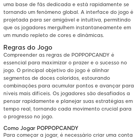
uma base de fãs dedicada e está rapidamente se
tornando um fenômeno global. A interface do jogo é
projetada para ser amigável e intuitiva, permitindo
que os jogadores mergulhem instantaneamente em
um mundo repleto de cores e dinâmicas.
Regras do Jogo
Compreender as regras de POPPOPCANDY é
essencial para maximizar o prazer e o sucesso no
jogo. O principal objetivo do jogo é alinhar
segmentos de doces coloridos, estourando
combinações para acumular pontos e avançar para
níveis mais difíceis. Os jogadores são desafiados a
pensar rapidamente e planejar suas estratégias em
tempo real, tornando cada movimento crucial para
o progresso no jogo.
Como Jogar POPPOPCANDY
Para começar a jogar, é necessário criar uma conta