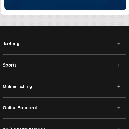
Jueteng
Sports
Online Fishing
Online Baccarat