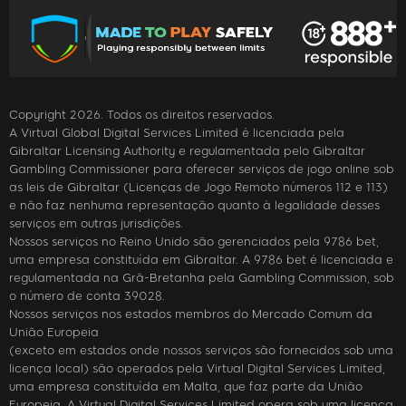
Copyright 2026. Todos os direitos reservados.
A Virtual Global Digital Services Limited é licenciada pela
Gibraltar Licensing Authority e regulamentada pelo Gibraltar
Gambling Commissioner para oferecer serviços de jogo online sob
as leis de Gibraltar (Licenças de Jogo Remoto números 112 e 113)
e não faz nenhuma representação quanto à legalidade desses
serviços em outras jurisdições.
Nossos serviços no Reino Unido são gerenciados pela 9786 bet,
uma empresa constituída em Gibraltar. A 9786 bet é licenciada e
regulamentada na Grã-Bretanha pela Gambling Commission, sob
o número de conta 39028.
Nossos serviços nos estados membros do Mercado Comum da
União Europeia
(exceto em estados onde nossos serviços são fornecidos sob uma
licença local) são operados pela Virtual Digital Services Limited,
uma empresa constituída em Malta, que faz parte da União
Europeia. A Virtual Digital Services Limited opera sob uma licença