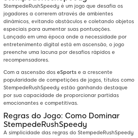
StempedeRushSpeedy é um jogo que desafia os
jogadores a correrem através de ambientes
dinâmicos, evitando obstáculos e coletando objetos
especiais para aumentar suas pontuações.
Lançado em uma época onde a necessidade por
entretenimento digital está em ascensão, o jogo
preenche uma lacuna por desafios rápidos e
recompensadores.
Com a ascensão dos
eSports
e a crescente
popularidade de competições de jogos, títulos como
StempedeRushSpeedy estão ganhando destaque
por sua capacidade de proporcionar partidas
emocionantes e competitivas.
Regras do Jogo: Como Dominar
StempedeRushSpeedy
A simplicidade das regras do StempedeRushSpeedy