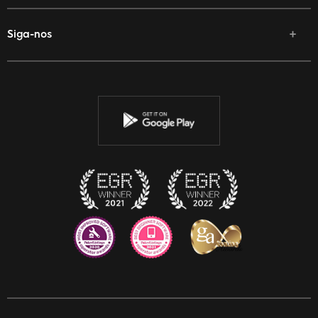
Siga-nos
Facebook
Twitter
YouTube
Instagram
Discord
Twitch
Reddit