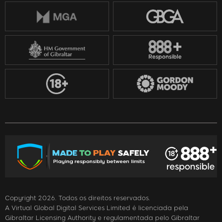
Copyright 2026. Todos os direitos reservados.
A Virtual Global Digital Services Limited é licenciada pela
Gibraltar Licensing Authority e regulamentada pelo Gibraltar