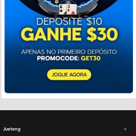
Jueteng