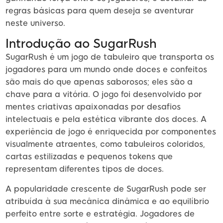
regras básicas para quem deseja se aventurar
neste universo.
Introdução ao SugarRush
SugarRush é um jogo de tabuleiro que transporta os
jogadores para um mundo onde doces e confeitos
são mais do que apenas saborosos; eles são a
chave para a vitória. O jogo foi desenvolvido por
mentes criativas apaixonadas por desafios
intelectuais e pela estética vibrante dos doces. A
experiência de jogo é enriquecida por componentes
visualmente atraentes, como tabuleiros coloridos,
cartas estilizadas e pequenos tokens que
representam diferentes tipos de doces.
A popularidade crescente de SugarRush pode ser
atribuída à sua mecânica dinâmica e ao equilíbrio
perfeito entre sorte e estratégia. Jogadores de