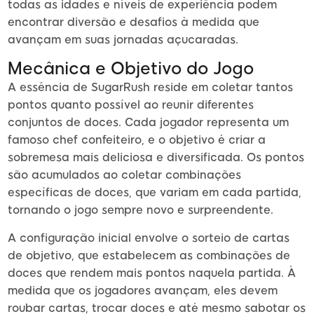
todas as idades e níveis de experiência podem
encontrar diversão e desafios à medida que
avançam em suas jornadas açucaradas.
Mecânica e Objetivo do Jogo
A essência de SugarRush reside em coletar tantos
pontos quanto possível ao reunir diferentes
conjuntos de doces. Cada jogador representa um
famoso chef confeiteiro, e o objetivo é criar a
sobremesa mais deliciosa e diversificada. Os pontos
são acumulados ao coletar combinações
específicas de doces, que variam em cada partida,
tornando o jogo sempre novo e surpreendente.
A configuração inicial envolve o sorteio de cartas
de objetivo, que estabelecem as combinações de
doces que rendem mais pontos naquela partida. À
medida que os jogadores avançam, eles devem
roubar cartas, trocar doces e até mesmo sabotar os