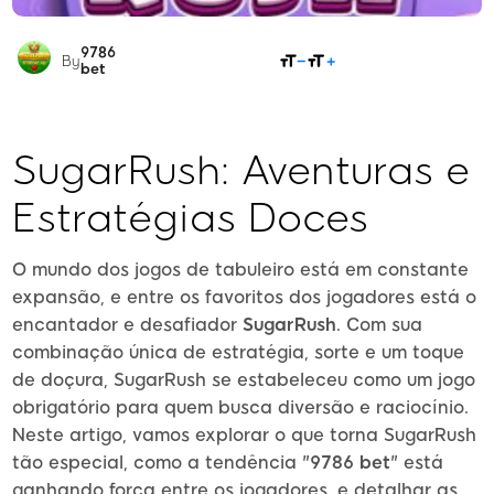
9786
COMPARTILHAR
By
bet
SugarRush: Aventuras e
Estratégias Doces
O mundo dos jogos de tabuleiro está em constante
expansão, e entre os favoritos dos jogadores está o
encantador e desafiador
SugarRush
. Com sua
combinação única de estratégia, sorte e um toque
de doçura, SugarRush se estabeleceu como um jogo
obrigatório para quem busca diversão e raciocínio.
Neste artigo, vamos explorar o que torna SugarRush
tão especial, como a tendência "
9786 bet
" está
ganhando força entre os jogadores, e detalhar as