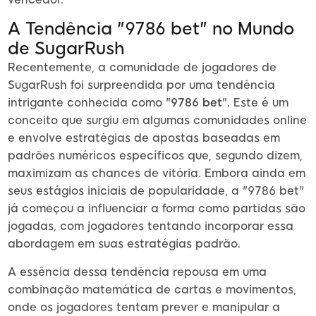
A Tendência "9786 bet" no Mundo
de SugarRush
Recentemente, a comunidade de jogadores de
SugarRush foi surpreendida por uma tendência
intrigante conhecida como "
9786 bet
". Este é um
conceito que surgiu em algumas comunidades online
e envolve estratégias de apostas baseadas em
padrões numéricos específicos que, segundo dizem,
maximizam as chances de vitória. Embora ainda em
seus estágios iniciais de popularidade, a "9786 bet"
já começou a influenciar a forma como partidas são
jogadas, com jogadores tentando incorporar essa
abordagem em suas estratégias padrão.
A essência dessa tendência repousa em uma
combinação matemática de cartas e movimentos,
onde os jogadores tentam prever e manipular a