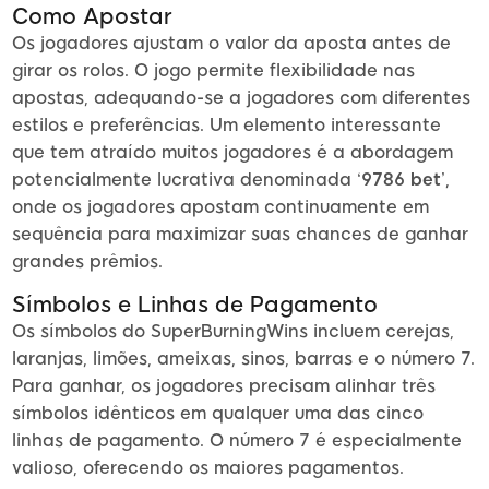
Como Apostar
Os jogadores ajustam o valor da aposta antes de
girar os rolos. O jogo permite flexibilidade nas
apostas, adequando-se a jogadores com diferentes
estilos e preferências. Um elemento interessante
que tem atraído muitos jogadores é a abordagem
potencialmente lucrativa denominada ‘
9786 bet
’,
onde os jogadores apostam continuamente em
sequência para maximizar suas chances de ganhar
grandes prêmios.
Símbolos e Linhas de Pagamento
Os símbolos do SuperBurningWins incluem cerejas,
laranjas, limões, ameixas, sinos, barras e o número 7.
Para ganhar, os jogadores precisam alinhar três
símbolos idênticos em qualquer uma das cinco
linhas de pagamento. O número 7 é especialmente
valioso, oferecendo os maiores pagamentos.