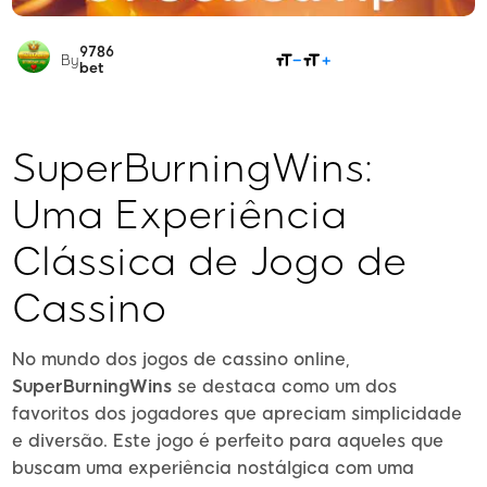
9786
COMPARTILHAR
By
bet
SuperBurningWins:
Uma Experiência
Clássica de Jogo de
Cassino
No mundo dos jogos de cassino online,
SuperBurningWins
se destaca como um dos
favoritos dos jogadores que apreciam simplicidade
e diversão. Este jogo é perfeito para aqueles que
buscam uma experiência nostálgica com uma