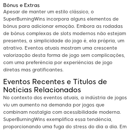
Bônus e Extras
Apesar de manter um estilo clássico, o
SuperBurningWins incorpora alguns elementos de
bônus para adicionar emoção. Embora as rodadas
de bônus complexas de slots modernos não estejam
presentes, a simplicidade do jogo é, ela própria, um
atrativo. Eventos atuais mostram uma crescente
valorização desta forma de jogo sem complicações,
com uma preferência por experiências de jogo
diretas mas gratificantes.
Eventos Recentes e Títulos de
Notícias Relacionados
No contexto dos eventos atuais, a indústria de jogos
viu um aumento na demanda por jogos que
combinam nostalgia com acessibilidade moderna.
SuperBurningWins exemplifica essa tendência,
proporcionando uma fuga do stress do dia a dia. Em