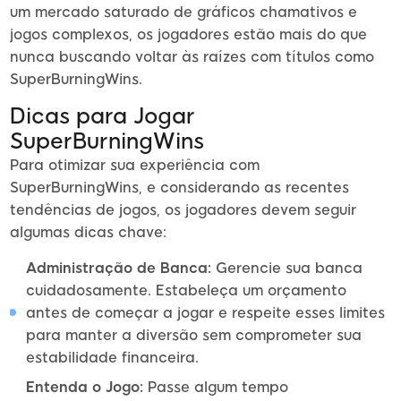
um mercado saturado de gráficos chamativos e
jogos complexos, os jogadores estão mais do que
nunca buscando voltar às raízes com títulos como
SuperBurningWins.
Dicas para Jogar
SuperBurningWins
Para otimizar sua experiência com
SuperBurningWins, e considerando as recentes
tendências de jogos, os jogadores devem seguir
algumas dicas chave:
Administração de Banca:
Gerencie sua banca
cuidadosamente. Estabeleça um orçamento
antes de começar a jogar e respeite esses limites
para manter a diversão sem comprometer sua
estabilidade financeira.
Entenda o Jogo:
Passe algum tempo