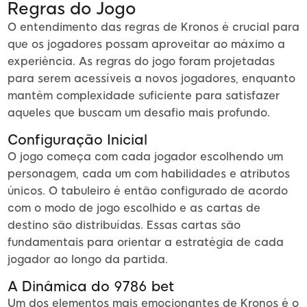
Regras do Jogo
O entendimento das regras de Kronos é crucial para
que os jogadores possam aproveitar ao máximo a
experiência. As regras do jogo foram projetadas
para serem acessíveis a novos jogadores, enquanto
mantêm complexidade suficiente para satisfazer
aqueles que buscam um desafio mais profundo.
Configuração Inicial
O jogo começa com cada jogador escolhendo um
personagem, cada um com habilidades e atributos
únicos. O tabuleiro é então configurado de acordo
com o modo de jogo escolhido e as cartas de
destino são distribuídas. Essas cartas são
fundamentais para orientar a estratégia de cada
jogador ao longo da partida.
A Dinâmica do 9786 bet
Um dos elementos mais emocionantes de Kronos é o