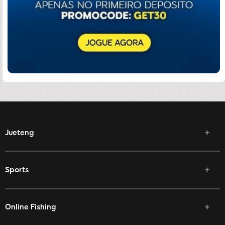
Jueteng
Sports
Online Fishing