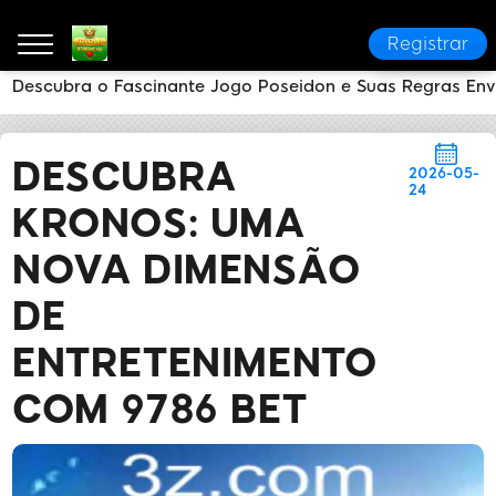
Registrar
Descubra o Fascinante Jogo Poseidon e Suas Regras Env
9786 bet
Notícias de Flash
Descubra Kronos: Uma
DESCUBRA
2026-05-
24
KRONOS: UMA
NOVA DIMENSÃO
DE
ENTRETENIMENTO
COM 9786 BET