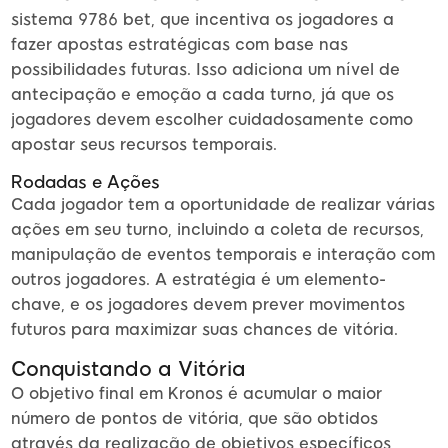
sistema 9786 bet, que incentiva os jogadores a
fazer apostas estratégicas com base nas
possibilidades futuras. Isso adiciona um nível de
antecipação e emoção a cada turno, já que os
jogadores devem escolher cuidadosamente como
apostar seus recursos temporais.
Rodadas e Ações
Cada jogador tem a oportunidade de realizar várias
ações em seu turno, incluindo a coleta de recursos,
manipulação de eventos temporais e interação com
outros jogadores. A estratégia é um elemento-
chave, e os jogadores devem prever movimentos
futuros para maximizar suas chances de vitória.
Conquistando a Vitória
O objetivo final em Kronos é acumular o maior
número de pontos de vitória, que são obtidos
através da realização de objetivos específicos,