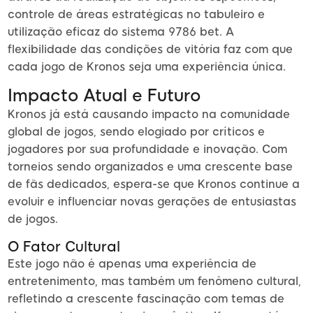
controle de áreas estratégicas no tabuleiro e
utilização eficaz do sistema 9786 bet. A
flexibilidade das condições de vitória faz com que
cada jogo de Kronos seja uma experiência única.
Impacto Atual e Futuro
Kronos já está causando impacto na comunidade
global de jogos, sendo elogiado por críticos e
jogadores por sua profundidade e inovação. Com
torneios sendo organizados e uma crescente base
de fãs dedicados, espera-se que Kronos continue a
evoluir e influenciar novas gerações de entusiastas
de jogos.
O Fator Cultural
Este jogo não é apenas uma experiência de
entretenimento, mas também um fenômeno cultural,
refletindo a crescente fascinação com temas de