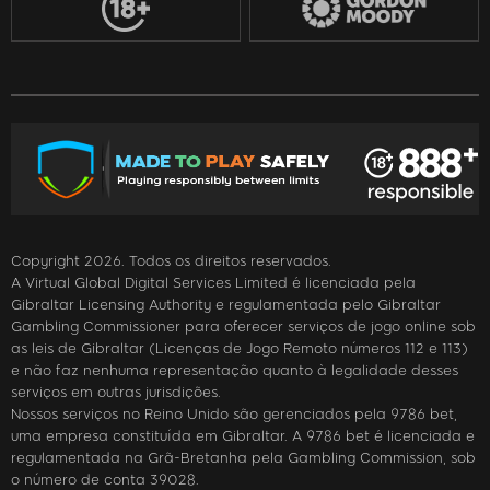
Copyright 2026. Todos os direitos reservados.
A Virtual Global Digital Services Limited é licenciada pela
Gibraltar Licensing Authority e regulamentada pelo Gibraltar
Gambling Commissioner para oferecer serviços de jogo online sob
as leis de Gibraltar (Licenças de Jogo Remoto números 112 e 113)
e não faz nenhuma representação quanto à legalidade desses
serviços em outras jurisdições.
Nossos serviços no Reino Unido são gerenciados pela 9786 bet,
uma empresa constituída em Gibraltar. A 9786 bet é licenciada e
regulamentada na Grã-Bretanha pela Gambling Commission, sob
o número de conta 39028.