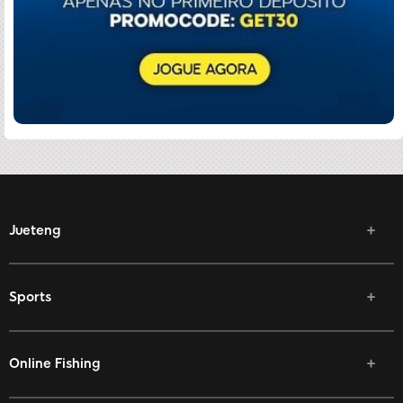
Jueteng
Sports
Online Fishing