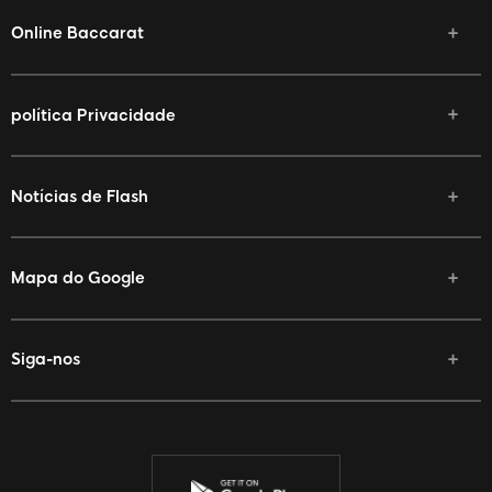
Online Baccarat
política Privacidade
Notícias de Flash
Mapa do Google
Siga-nos
Facebook
Twitter
YouTube