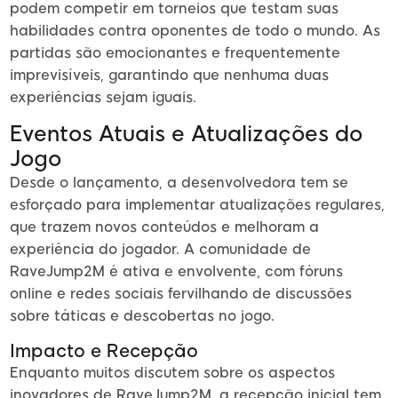
podem competir em torneios que testam suas
habilidades contra oponentes de todo o mundo. As
partidas são emocionantes e frequentemente
imprevisíveis, garantindo que nenhuma duas
experiências sejam iguais.
Eventos Atuais e Atualizações do
Jogo
Desde o lançamento, a desenvolvedora tem se
esforçado para implementar atualizações regulares,
que trazem novos conteúdos e melhoram a
experiência do jogador. A comunidade de
RaveJump2M é ativa e envolvente, com fóruns
online e redes sociais fervilhando de discussões
sobre táticas e descobertas no jogo.
Impacto e Recepção
Enquanto muitos discutem sobre os aspectos
inovadores de RaveJump2M, a recepção inicial tem