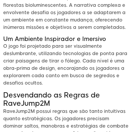
florestas bioluminescentes. A narrativa complexa e
envolvente desafia os jogadores a se adaptarem a
um ambiente em constante mudança, oferecendo
inúmeras missões e objetivos a serem completados.
Um Ambiente Inspirador e Imersivo
O jogo foi projetado para ser visualmente
deslumbrante, utilizando tecnologias de ponta para
criar paisagens de tirar o fôlego. Cada nível é uma
obra-prima de design, encorajando os jogadores a
explorarem cada canto em busca de segredos e
desafios ocultos.
Desvendando as Regras de
RaveJump2M
RaveJump2M possui regras que são tanto intuitivas
quanto estratégicas. Os jogadores precisam
dominar saltos, manobras e estratégias de combate